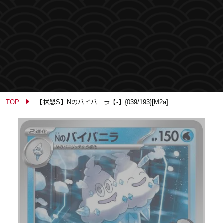
TOP
【状態S】Nのバイバニラ【-】{039/193}[M2a]