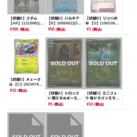
【状態B】ゴチム
【状態B】パルキア
【状態B】リリバの
【AR】{121/086}[S
【R】{008/062}[SV
み 【U】{100/106}
V11W]
3a]
[SV8]
¥300
¥50
¥3
(税込)
(税込)
(税込)
【状態S】メェーク
ル 【C】{003/078}
[SV1S]
¥10
(税込)
【状態A】トロッゴ
【状態S】ミニリュ
ン 闘エネルギーミラ
ウ 竜ドラゴンミラー
ー【-】{096/193}[M
【-】{124/193}[M2
¥5
¥10
(税込)
(税込)
2a]
a]