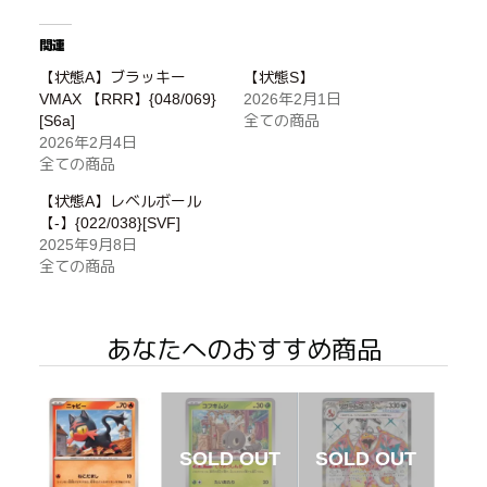
関連
【状態A】ブラッキー
【状態S】
VMAX 【RRR】{048/069}
2026年2月1日
[S6a]
全ての商品
2026年2月4日
全ての商品
【状態A】レベルボール
【-】{022/038}[SVF]
2025年9月8日
全ての商品
あなたへのおすすめ商品