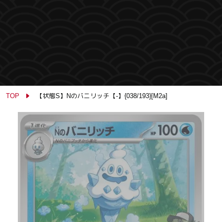
TOP
【状態S】Nのバニリッチ【-】{038/193}[M2a]