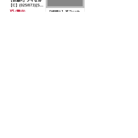
【状態A】ブイゼル
【C】{025/073}[SV
1a]
¥5
(税込)
【状態A】すごいつ
りざお 【-】{023/05
3}[SVHM]
¥5
(税込)
全ての商品
SR,SAR,UR等
AR/CHR
RR/RRR
状態S
状態A