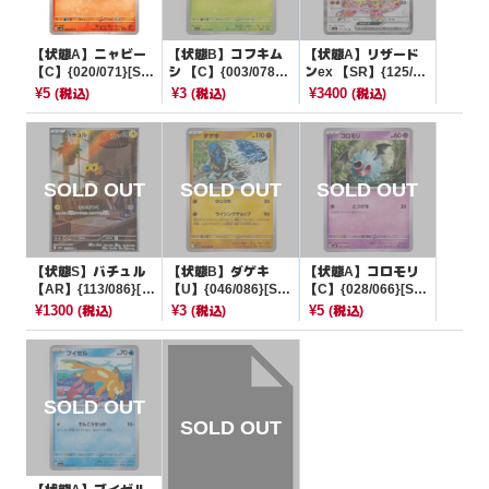
【状態A】ニャビー
【状態B】コフキム
【状態A】リザード
【C】{020/071}[SV
シ 【C】{003/078}
ンex 【SR】{125/10
5M]
[SV1V]
8}[SV3]
¥5
¥3
¥3400
(税込)
(税込)
(税込)
【状態S】バチュル
【状態B】ダゲキ
【状態A】コロモリ
【AR】{113/086}[S
【U】{046/086}[SV1
【C】{028/066}[SV
V11W]
1W]
4K]
¥1300
¥3
¥5
(税込)
(税込)
(税込)