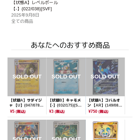
【状態A】レベルボール
【-】{022/038}[SVF]
2025年9月8日
全ての商品
あなたへのおすすめ商品
【状態A】サダイジ
【状態B】キャモメ
【状態A】コバルオ
ャ 【U】{047/078}
【-】{032/175}[SV
ン 【AR】{149/086}
[SV1S]
M]
[SV11B]
¥5
¥3
¥750
(税込)
(税込)
(税込)