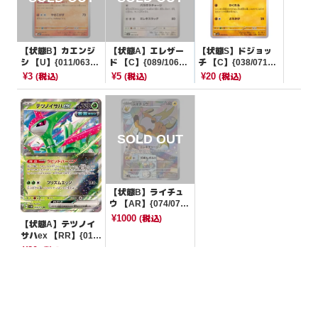
【状態B】カエンジ
【状態A】エレザー
【状態S】ドジョッ
シ 【U】{011/063}
ド 【C】{089/106}
チ 【C】{038/071}
[M1S]
[SV8]
[SV2D]
¥3
¥5
¥20
(税込)
(税込)
(税込)
【状態B】ライチュ
ウ 【AR】{074/071}
[SV2D]
¥1000
(税込)
【状態A】テツノイ
サハex 【RR】{016/
071}[SV5M]
¥80
(税込)