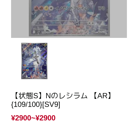
【状態S】Nのレシラム 【AR】
{109/100}[SV9]
¥2900~
¥2900