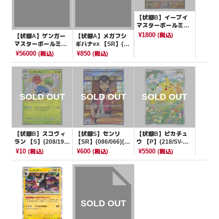
【状態B】イーブイ
マスターボールミラ
ー【-】{125/187}[S
¥1800
(税込)
【状態A】ゲンガー
【状態A】メガフシ
V8a]
マスターボールミラ
ギバナex 【SR】{07
ー【R】{094/165}[S
6/063}[M1L]
¥56000
¥850
(税込)
(税込)
V2a]
【状態B】スコヴィ
【状態S】センリ
【状態B】ピカチュ
ラン 【S】{208/190}
【SR】{086/066}[S
ウ 【P】{218/SV-P}
[SV4a]
V4K]
[その他]
¥10
¥600
¥5500
(税込)
(税込)
(税込)