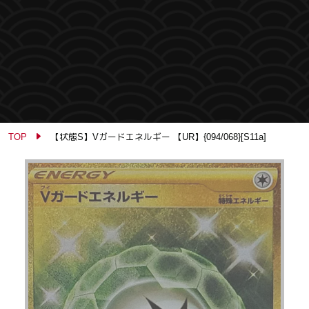
TOP
【状態S】Vガードエネルギー 【UR】{094/068}[S11a]