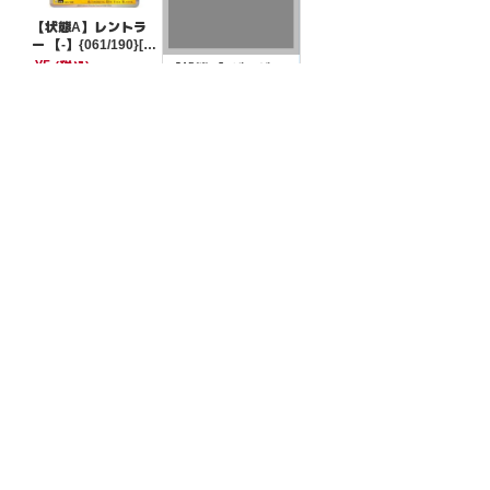
【状態A】レントラ
ー 【-】{061/190}[S
V4a]
¥5
(税込)
【状態A】ザングー
ス 【-】{093/139}[S
VD]
¥5
(税込)
全ての商品
SR,SAR,UR等
AR/CHR
RR/RRR
状態S